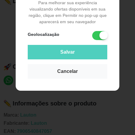
Descrição do Produto
Para melhorar sua experiência
visualizando ofertas disponíveis em sua
região, clique em Permitir no pop-up que
aparecerá em seu navegador
Geolocalização
Salvar
Compartilhe esse produto:
Cancelar
Informações sobre o produto
Marca:
Lauton
Fabricante:
Lauton
EAN:
7906540847057