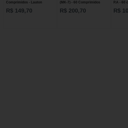
Comprimidos - Lauton
(MK-7) - 60 Comprimidos
P.A - 60
R$ 149,70
R$ 200,70
R$ 1