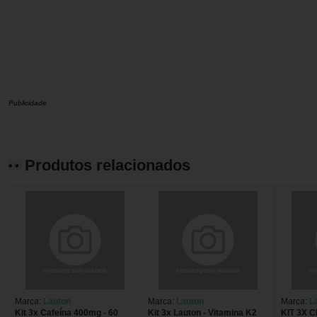
Publicidade
Produtos relacionados
Marca:
Lauton
Marca:
Lauton
Marca:
L
Kit 3x Cafeína 400mg - 60
Kit 3x Lauton - Vitamina K2
KIT 3X C