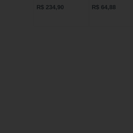
HIPERCALÓRICO
R$ 234,90
R$ 64,88
(CHOCOLATE)+ WHEY
(BAUNILHA) + PRÉ-TREINO