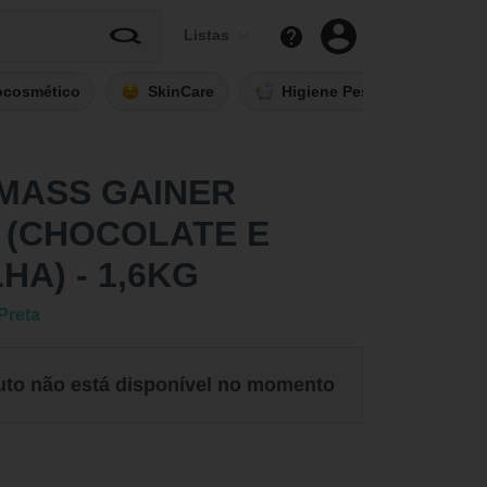
Listas
ocosmético
SkinCare
Higiene Pessoal
Fi
 MASS GAINER
 (CHOCOLATE E
HA) - 1,6KG
Preta
uto não está disponível no momento