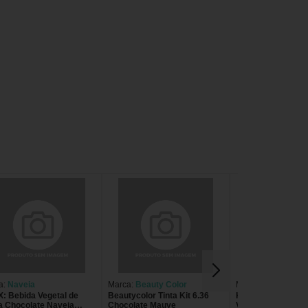
a:
Naveia
Marca:
Beauty Color
Marca:
Naveia
X: Bebida Vegetal de
Beautycolor Tinta Kit 6.36
Kit 2X: Shake Prot
a Chocolate Naveia
Chocolate Mauve
Vegano Chocolate