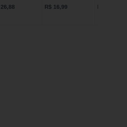
l
250ml
 26,88
R$ 16,99
R$ 65,88