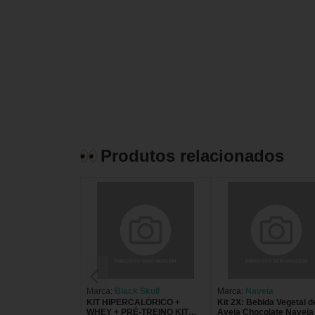
Produtos relacionados
Marca:
Black Skull
Marca:
Naveia
KIT HIPERCALÓRICO +
Kit 2X: Bebida Vegetal d
WHEY + PRÉ-TREINO KIT
Aveia Chocolate Naveia