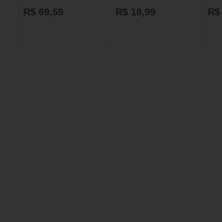
e Baunilha com 300g cada
250m
R$ 69,59
R$ 18,99
R$