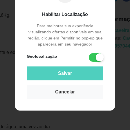
Habilitar Localização
,6Kg.
Informaç
Para melhorar sua experiência
Marca:
Caveira
visualizando ofertas disponíveis em sua
Fabricante:
Cav
região, clique em Permitir no pop-up que
aparecerá em seu navegador
EAN:
7895704
ante e edulcorante sucralose.
Geolocalização
Salvar
Cancelar
Publicidade
de água, uma vez ao dia.