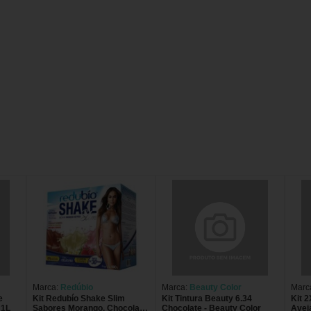
Marca:
Redúbio
Marca:
Beauty Color
Marc
e
Kit Redubío Shake Slim
Kit Tintura Beauty 6.34
Kit 2
 1L
Sabores Morango, Chocolate
Chocolate - Beauty Color
Avei