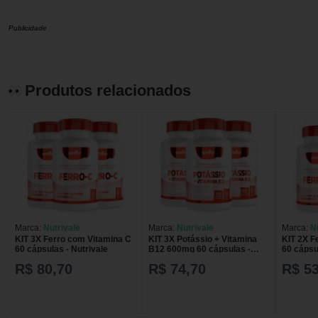
Publicidade
Produtos relacionados
Marca:
Nutrivale
Marca:
Nutrivale
Marca:
N
KIT 3X Ferro com Vitamina C
KIT 3X Potássio + Vitamina
KIT 2X F
60 cápsulas - Nutrivale
B12 600mg 60 cápsulas -
60 cápsu
Nutrivale
R$ 80,70
R$ 74,70
R$ 53