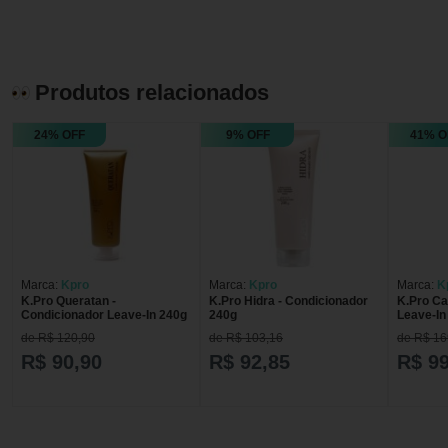
Produtos relacionados
24% OFF
9% OFF
41% O
Marca:
Kpro
Marca:
Kpro
Marca:
K
K.Pro Queratan -
K.Pro Hidra - Condicionador
K.Pro Ca
Condicionador Leave-In 240g
240g
Leave-In
de R$ 120,90
de R$ 103,16
de R$ 16
R$ 90,90
R$ 92,85
R$ 99