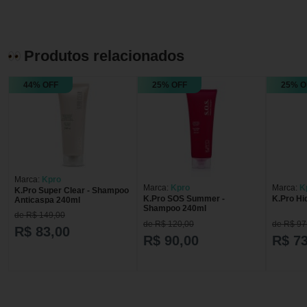
Produtos relacionados
44% OFF
25% OFF
25% O
Marca:
Kpro
Marca:
Kpro
Marca:
K
K.Pro Super Clear - Shampoo
K.Pro SOS Summer -
K.Pro Hi
Anticaspa 240ml
Shampoo 240ml
de R$ 149,00
de R$ 120,00
de R$ 97
R$ 83,00
R$ 90,00
R$ 73