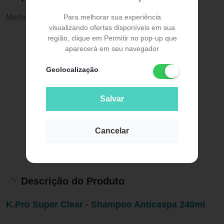
Melhor preço:
R$ 83,00
Para melhorar sua experiência
visualizando ofertas disponíveis em sua
região, clique em Permitir no pop-up que
aparecerá em seu navegador
Geolocalização
Salvar
Cancelar
Descrição do Produto
K.Pro Super Clear - Shampoo Anticaspa 240ml