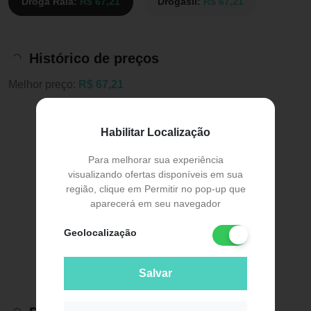
Droga Raia:
R$ 67,21
Drogasil:
R$ 67,21
Histórico de preços
Melhor preço:
R$ 67,21
Habilitar Localização
Para melhorar sua experiência
visualizando ofertas disponíveis em sua
região, clique em Permitir no pop-up que
aparecerá em seu navegador
Geolocalização
Salvar