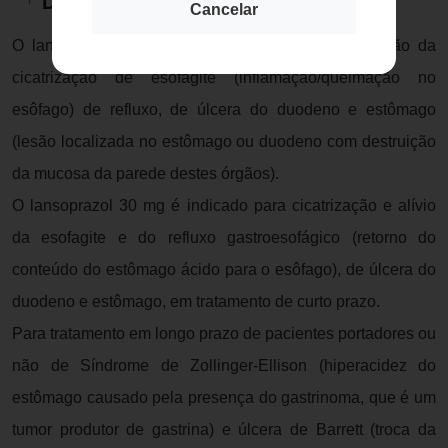
Descrição do Produto
Cancelar
O lansoprazol 30 mg é indicado para a manutenção da
cicatrização de esofagite (inflamação/queimação no
esôfago) de refluxo, de úlcera do duodeno e estômago
(lesão localizada no estômago ou duodeno com destruição
da mucosa da parede destes órgãos).
O lansoprazol 30 mg é indicado para cicatrização e alívio
da esofagite e do refluxo gastroesofágico (retorno do
conteúdo do estômago ácido para o esôfago), de úlcera do
duodeno e estômago, em tratamento de curto prazo.
Para tratamento em longo prazo de pacientes portadores ou
não de Síndrome de Zollinger-Ellison (hiperacidez do
estômago causado pela presença do gastrinoma, que é um
tumor produtor de gastrina) e úlcera de Barrett (troca da