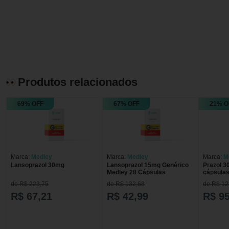
Produtos relacionados
69% OFF
67% OFF
21% O
Marca:
Medley
Marca:
Medley
Marca:
M
Lansoprazol 30mg
Lansoprazol 15mg Genérico
Prazol 
Medley 28 Cápsulas
cápsula
de R$ 223,75
de R$ 132,68
de R$ 12
R$ 67,21
R$ 42,99
R$ 95