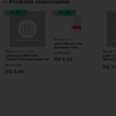
Produtos relacionados
6% OFF
10% OFF
Marca:
Vivai
Lápis Marrom Com
Apontador Vivai
Marca:
Bela Famme
Marca:
B
de R$ 7,20
Lápis para Olhos Bela
Lápis De
R$ 6,42
Famme Preto+Apontador 1un
Marrom 
OLHO D
de R$ 4,79
R$ 14
COR MA
R$ 4,49