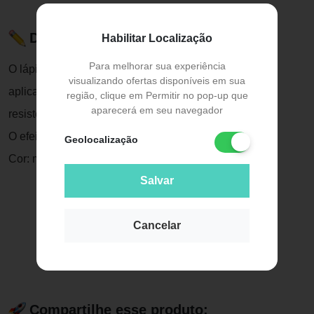
Descrição do Produto
Habilitar Localização
Para melhorar sua experiência
O lápis para olhos marrom da Bella Femme tem uma
visualizando ofertas disponíveis em sua
aplicação macia, cremosa e um traço perfeito que é
região, clique em Permitir no pop-up que
aparecerá em seu navegador
resistente à água.
O efeito é um olhar expressivo e realçado por horas.
Geolocalização
Cor: marrom Contém 1 unidade Peso Líquido: 0,7g
Salvar
Cancelar
Compartilhe esse produto: