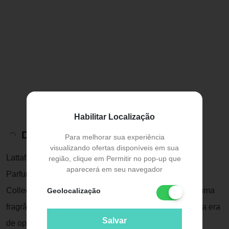
Habilitar Localização
Descrição do Produto
Para melhorar sua experiência
visualizando ofertas disponíveis em sua
Lattafa Pride La Collection D'Antiquités 1910 Eau de
região, clique em Permitir no pop-up que
aparecerá em seu navegador
Parfum - Perfume Unissex 100mlO Lattafa Pride La
Collection D'Antiquités 1910 Eau de Parfum 100ml é uma
Geolocalização
fragrância unissex que transporta os sentidos para uma era
Salvar
de opulência e sofisticação.