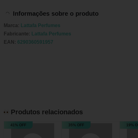
Informações sobre o produto
Marca:
Lattafa Perfumes
Fabricante:
Lattafa Perfumes
EAN:
6290360591957
Produtos relacionados
41% OFF
35% OFF
19% O