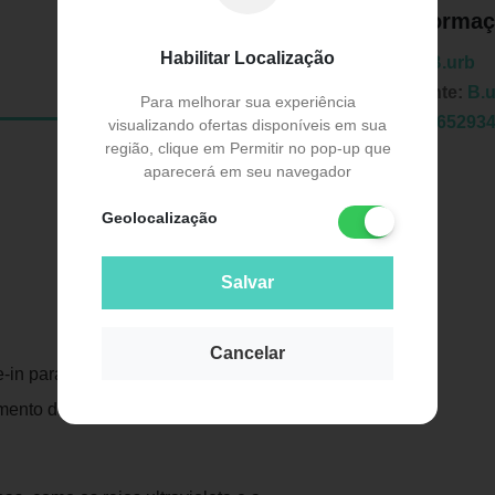
Informaç
Habilitar Localização
Marca:
B.urb
Fabricante:
B.
Para melhorar sua experiência
EAN:
6065293
visualizando ofertas disponíveis em sua
região, clique em Permitir no pop-up que
aparecerá em seu navegador
Geolocalização
Salvar
Publicidade
Cancelar
ve-in para Cabelo Kendall B.URB nutre,
mento dos fios sem danificar e nem causar