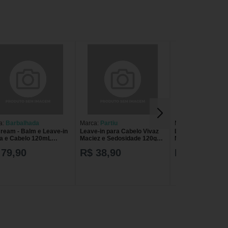
a:
Barbalhada
Marca:
Partiu
Marca:
Partiu
ream - Balm e Leave-in
Leave-in para Cabelo Vivaz
Leave-in para Cab
a e Cabelo 120mL
Maciez e Sedosidade 120g
Maciez e Sedosid
alhada
Partiu
Partiu
 79,90
R$ 38,90
R$ 38,90