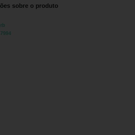
ões sobre o produto
urb
47994