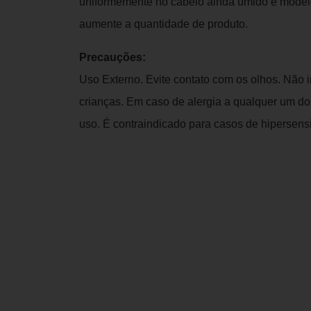
uniformemente no cabelo ainda úmido e modele
aumente a quantidade de produto.
Precauções:
Uso Externo. Evite contato com os olhos. Não i
crianças. Em caso de alergia a qualquer um d
uso. É contraindicado para casos de hipersensi