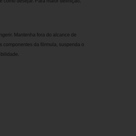
 como desejar. Para maior definição,
ngerir. Mantenha fora do alcance de
os componentes da fórmula, suspenda o
bilidade.