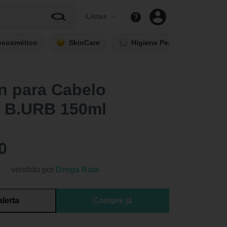
Listas
ocosmético
SkinCare
Higiene Pessoal
Fi
n para Cabelo
l B.URB 150ml
0
vendido por
Droga Raia
alerta
Compre já