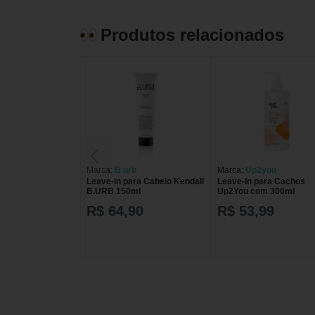
Produtos relacionados
Marca:
B.urb
Marca:
Up2you
Leave-in para Cabelo Kendall
Leave-In para Cachos
B.URB 150ml
Up2You com 300ml
R$ 64,90
R$ 53,99