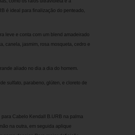
as, como os raios ultravioleta e a
 é ideal para finalização do penteado,
ura leve e conta com um blend amadeirado
, canela, jasmim, rosa mosqueta, cedro e
grande aliado no dia a dia do homem.
e sulfato, parabeno, glúten, e cloreto de
 para Cabelo Kendall B.URB na palma
mão na outra, em seguida aplique