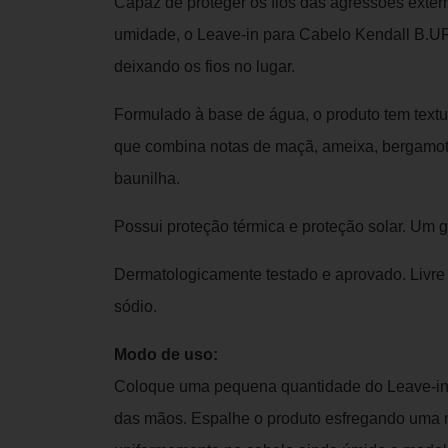
Capaz de proteger os fios das agressões extern
umidade, o Leave-in para Cabelo Kendall B.URB
deixando os fios no lugar.
Formulado à base de água, o produto tem text
que combina notas de maçã, ameixa, bergamota
baunilha.
Possui proteção térmica e proteção solar. Um 
Dermatologicamente testado e aprovado. Livre d
sódio.
Modo de uso:
Coloque uma pequena quantidade do Leave-in
das mãos. Espalhe o produto esfregando uma 