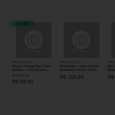
33% OFF
Marca:
Reyou
Marca:
Phyto
Marc
Reyou - Ômega Plus Chia +
Phytocolor - Leave-In Para
BB C
Linhaça - Leave-in para
Iluminação Da Cor 150ml
Barb
Cabelo e Barba - 120ml
Barb
de R$ 89,00
R$ 159,00
R$
R$ 59,00