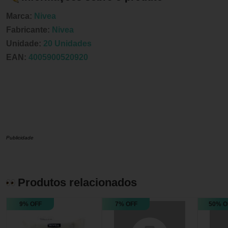
Marca:
Nivea
Fabricante:
Nivea
Unidade:
20 Unidades
EAN:
4005900520920
Publicidade
Produtos relacionados
9% OFF
7% OFF
50% O