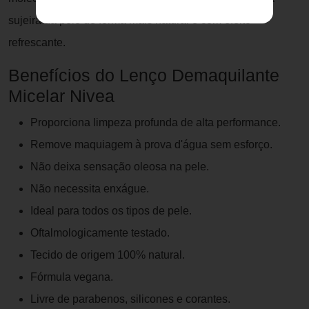
sujeira da pele de forma mais natural e com efeito
refrescante.
Benefícios do Lenço Demaquilante
Micelar Nivea
Proporciona limpeza profunda de alta performance.
Remove maquiagem à prova d'água sem esforço.
Não deixa sensação oleosa na pele.
Não necessita enxágue.
Ideal para todos os tipos de pele.
Oftalmologicamente testado.
Tecido de origem 100% natural.
Fórmula vegana.
Livre de parabenos, silicones e corantes.