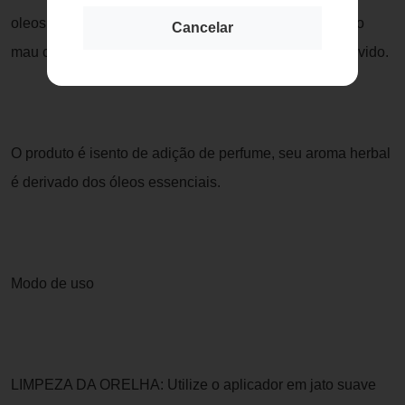
oleosidade e secreções, contribuindo na eliminação do
Cancelar
mau cheiro associado ao excesso de secreções do ouvido.
O produto é isento de adição de perfume, seu aroma herbal
é derivado dos óleos essenciais.
Modo de uso
LIMPEZA DA ORELHA: Utilize o aplicador em jato suave