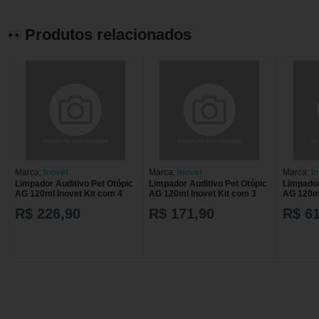
Produtos relacionados
Marca:
Inovet
Marca:
Inovet
Marca:
I
Limpador Auditivo Pet Otópic
Limpador Auditivo Pet Otópic
Limpador
AG 120ml Inovet Kit com 4
AG 120ml Inovet Kit com 3
AG 120ml
R$ 226,90
R$ 171,90
R$ 61