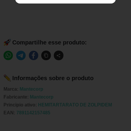
Compartilhe esse produto:
Informações sobre o produto
Marca:
Mantecorp
Fabricante:
Mantecorp
Principio ativo:
HEMITARTARATO DE ZOLPIDEM
EAN:
7891142157485