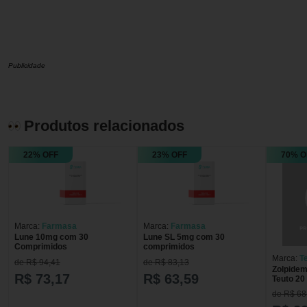
Publicidade
Produtos relacionados
22% OFF
23% OFF
70% O
Marca:
Farmasa
Marca:
Farmasa
Lune 10mg com 30
Lune SL 5mg com 30
Comprimidos
comprimidos
Marca:
T
de R$ 94,41
de R$ 83,13
Zolpide
R$ 73,17
R$ 63,59
Teuto 2
de R$ 68