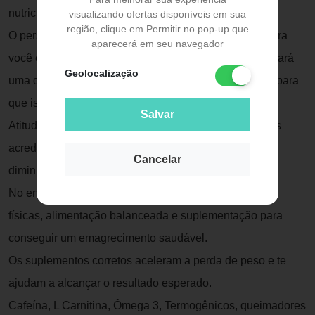
nutricionistas.
visualizando ofertas disponíveis em sua
região, clique em Permitir no pop-up que
O personal trainer irá montar o treino mais eficiente para
aparecerá em seu navegador
você emagrecer e, em paralelo, o nutricionista organizará
Geolocalização
uma dieta equilibrada, com os nutrientes necessários para
que isso ocorra com saúde e sem passar fome.
Salvar
Atitudes que ajudam o emagrecimento Muitas pessoas
acreditam que para emagrecer é necessário apenas
Cancelar
diminuir a quantidade de calorias que consomem.
No entanto, o correto é combinar prática de atividades
físicas, alimentação balanceada e suplementação para
conseguir um emagrecimento saudável.
Os suplementos corretos aceleram a perda de peso e te
ajudam a alcançar o resultado esperado.
Cafeína, L Carnitina, Ômega 3, Termogênicos, queimadores