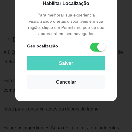
Habilitar Localização
Para melhorar sua experiência
visualizando ofertas disponíveis em sua
região, clique em Permitir no pop-up que
aparecerá em seu navegador
Descrição do Produto
Geolocalização
A LIQUIDZ sabor Limonada Tropical é um suplemento de
eletrólitos desenvolvido para o dia a dia.
Salvar
Sua fórmula reúne sódio, potássio e magnésio em uma
Cancelar
combinação prática e saborosa.
Ideal para consumir antes ou depois do treino
Sobre os ingredientes:Água de coco: rica em nutrientes,