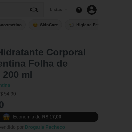
Listas
ocosmético
SkinCare
Higiene Pessoal
Fi
idratante Corporal
entina Folha de
a 200 ml
ntina
R$ 54,90
0
Economia de
R$ 17,00
vendido por
Drogaria Pacheco