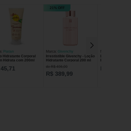
21% OFF
a:
Piatan
Marca:
Givenchy
Marca:
Piatan
o Hidratante Corporal
Irrestistible Givenchy - Loção
Loção Hidratante 
an Hidrata com 200ml
Hidratante Corporal 200 ml
Piatan Renova co
de R$ 496,00
 45,71
R$ 45,71
R$ 389,99