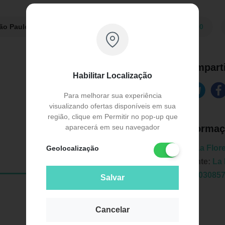
São Paulo:
R$ 37,90
Farmácia Pague Menos:
R$ 43,90
Comparti
Habilitar Localização
Para melhorar sua experiência
visualizando ofertas disponíveis em sua
região, clique em Permitir no pop-up que
aparecerá em seu navegador
Informaç
Marca:
La Flor
Geolocalização
Fabricante:
La 
EAN:
8003085
Salvar
Cancelar