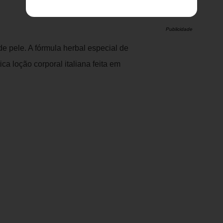
Publicidade
e pele. A fórmula herbal especial de
a loção corporal italiana feita em