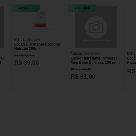
44% OFF
25% OFF
Marca:
Hidratei
Locao Hidratante Corporal
Hidratei 200ml
Marca:
Meu Bebê
Marc
de R$ 69,99
al
Loção Hidratante Corporal
Loçã
R$ 39,00
l
Meu Bebê Soninho, 200 ml
Piat
200 ml
de R$ 42,90
R$
R$ 31,90