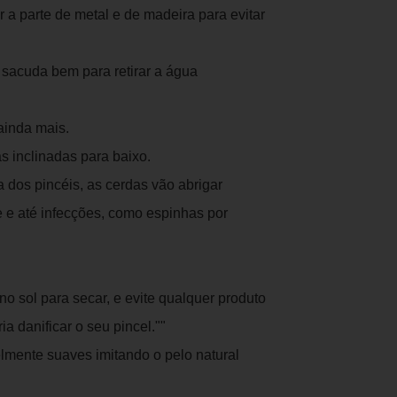
r a parte de metal e de madeira para evitar
sacuda bem para retirar a água
ainda mais.
s inclinadas para baixo.
 dos pincéis, as cerdas vão abrigar
 e até infecções, como espinhas por
o sol para secar, e evite qualquer produto
a danificar o seu pincel.""
elmente suaves imitando o pelo natural