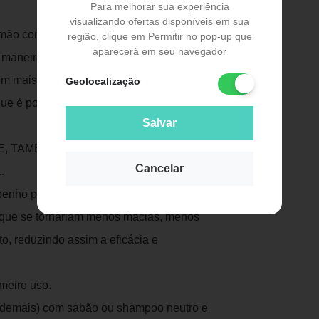
Para melhorar sua experiência
visualizando ofertas disponíveis em sua
mão com material da mais alta qualidade e
região, clique em Permitir no pop-up que
aparecerá em seu navegador
maneira correta.
Publicidade
bém mais higiênico, pois não retém as
Geolocalização
ue é poroso.
Salvar
E, TAMBÉM É ESSENCIAL PARA OBTER
Cancelar
.
empenho porque a maquiagem em pó ou em
 que se tornariam menos macias, menos
o, reduzindo assim a eficácia e
imeiro uso.
 demais) com sabão ou shampoo neutro e