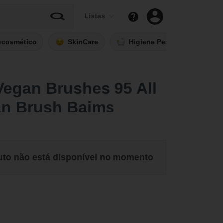
Listas
ocosmético
SkinCare
Higiene Pessoal
Fi
egan Brushes 95 All
an Brush Baims
uto não está disponível no momento