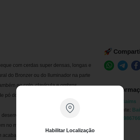
Comparti
 leque com cerdas super densas, longas e
ural do Bronzer ou do Iluminador na parte
também no colo, clavícula e ombros.
Informaç
 pó do rosto tirando apenas o excedente
Marca:
Baims
Fabricante:
Ba
oi desenvolvida na Alemanha com as
EAN:
7898676
tem no mercado.
Habilitar Localização
om acabamento escovado, e os cabos são