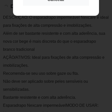
Descrição do Produto
DESCRIÇÃO: O esparadrapo impermeável Nexcare é ideal
para fixações de alta compressão e imobilizações.
Além de ser bastante resistente e com alta aderência, sua
nova cor bege é mais discreta do que o esparadrapo
branco tradicional
AÇÃO/ATIVOS: Ideal para fixações de alta compressão e
imobilizações.
Recomenda-se seu uso sobre gaze ou fita.
Não deve ser aplicado sobre peles sensíveis ou
sensibilizadas.
Bastante resistente e com alta aderência.
Esparadrapo Nexcare impermeávelMODO DE USAR: