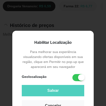
Drogaria Venancio:
R$ 6,59
Farma 22:
R$ 6,77
Histórico de preços
Melhor preço:
R$ 4,99
Habilitar Localização
Para melhorar sua experiência
visualizando ofertas disponíveis em sua
região, clique em Permitir no pop-up que
aparecerá em seu navegador
Geolocalização
Salvar
Cancelar