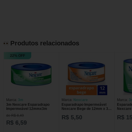
Produtos relacionados
22% OFF
Marca:
3m
Marca:
Nexcare
Marca:
3
3m Nexcare Esparadrapo
Esparadrapo Impermeável
Esparad
Impermeável 12mmx3m
Nexcare Bege de 12mm x 3m
Nexcare
com 1 unidade
de R$ 8,49
R$ 5,50
R$ 15
R$ 6,59