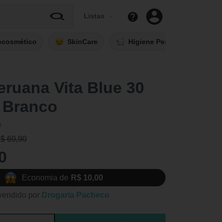
Listas
ocosmético
SkinCare
Higiene Pessoal
Fi
ruana Vita Blue 30
 Branco
e
R$ 69,90
0
Economia de
R$ 10,00
vendido por
Drogaria Pacheco