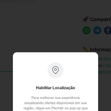
Comparti
Informaç
Marca:
Vita Bl
Fabricante:
Vit
EAN:
7898700
Habilitar Localização
Para melhorar sua experiência
visualizando ofertas disponíveis em sua
região, clique em Permitir no pop-up que