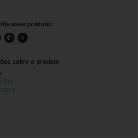
lhe esse produto:
ões sobre o produto
ue
a Blue
721010