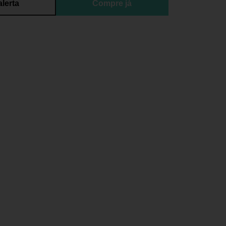
alerta
Compre já