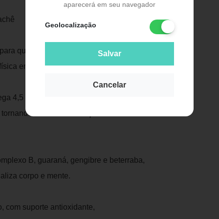
Publicidade
aparecerá em seu navegador
achê
Geolocalização
 para quem busca mais energia,
Salvar
ísica em sua rotina.
Cancelar
ega 4,5 g de maca peruana pura, o
al, tornando-se uma formulação POWER e
mplexo B, guaraná, gengibre e beterraba,
aliza corpo e mente.
o, com suporte antioxidante,