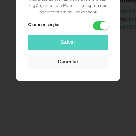
região, clique em Permitir no pop-up que
Marca:
Anjos 
aparecerá em seu navegador
Fabricante:
An
Geolocalização
EAN:
7899270
Salvar
Cancelar
Publicidade