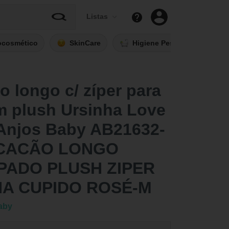
Listas
ocosmético
SkinCare
Higiene Pessoal
Fi
 longo c/ zíper para
m plush Ursinha Love
 Anjos Baby AB21632-
CACÃO LONGO
PADO PLUSH ZIPER
HA CUPIDO ROSÉ-M
aby