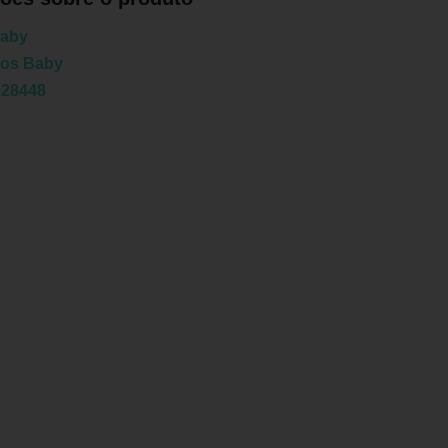
Baby
jos Baby
028448