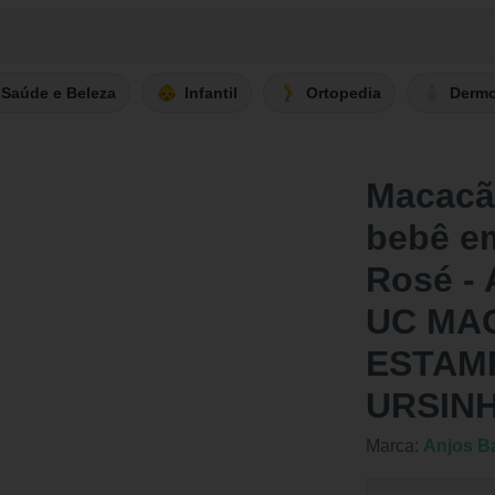
Saúde e Beleza
Infantil
Ortopedia
Derm
Macacão
bebê e
Rosé -
UC MA
ESTAM
URSIN
Marca:
Anjos B