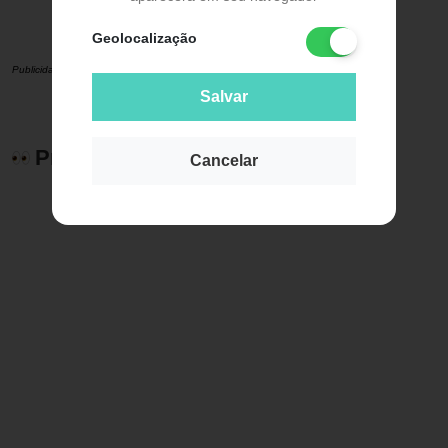
Geolocalização
Publicidade
Salvar
Produtos relacionados
Cancelar