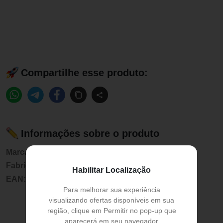
Compartilhe esse produto:
Informações sobre o produto
Marca:
Tilly Baby
Fabricante:
Tilly Baby
Habilitar Localização
EAN:
7899123171055
Para melhorar sua experiência
visualizando ofertas disponíveis em sua
região, clique em Permitir no pop-up que
aparecerá em seu navegador