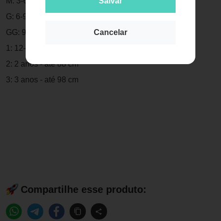
M: 3-6 meses - até 67cm
Salvar
G: 6-9 meses - até 72cm
GG: 9-12 meses - até 77cm
Cancelar
1: 12-18 meses - até 82 cm
2: 2 anos - até 88 cm
3: 3 anos - até 98 cm
Compartilhe esse produto: