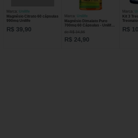
Marca:
Unilife
Marca:
Un
Marca:
Unilife
Magnésio Citrato 60 cápsulas
Kit 3 Tr
990mg Unilife
Treonato
Magnésio Dimalato Puro
700mg 60 Cápsulas - Unilife -
R$ 39,90
R$ 1
A
de R$ 34,86
R$ 24,90