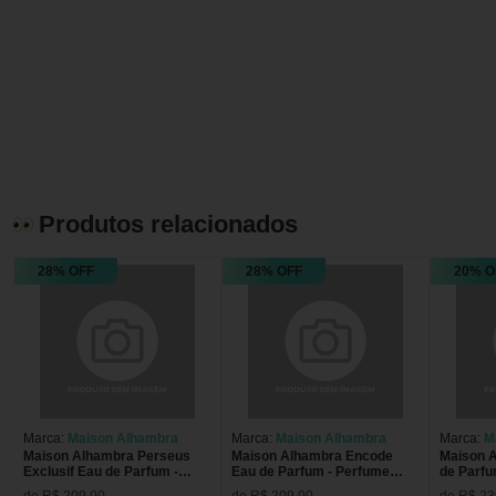
Produtos relacionados
28% OFF
28% OFF
20% O
Marca:
Maison Alhambra
Marca:
Maison Alhambra
Marca:
M
Maison Alhambra Perseus
Maison Alhambra Encode
Maison 
Exclusif Eau de Parfum -
Eau de Parfum - Perfume
de Parfum - Per
Perfume Masculino 100ml
Masculino 100ml
Masculin
de R$ 209,00
de R$ 209,00
de R$ 23