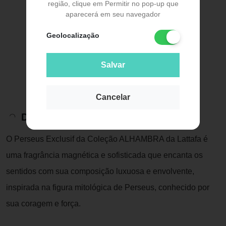
região, clique em Permitir no pop-up que
aparecerá em seu navegador
Geolocalização
Salvar
Cancelar
Descrição do Produto
O Perseus Exclusif da Coleção ALHAMBRA da Lattafa é
uma fragrância magnética e sofisticada que encanta os
sentidos com sua composição luxuosa e envolvente,
inspirada na figura mitológica de Perseus, conhecido por
sua coragem e força.