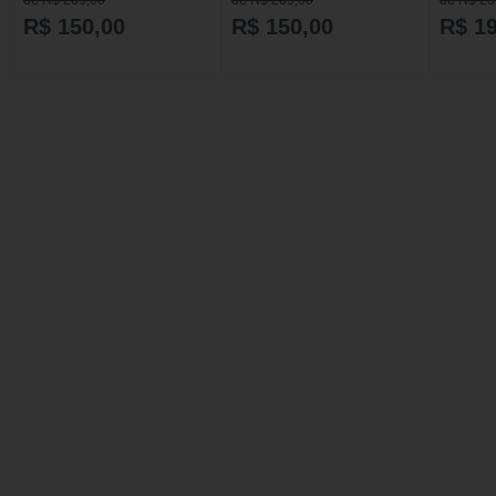
Maison Alhambra Perseus
Alhambra
Exclusif Eau de Parfum -
Parfum - Perfume Masculino
R$ 150,00
R$ 150,00
R$ 1
Perfume Masculino 100ml
100ml