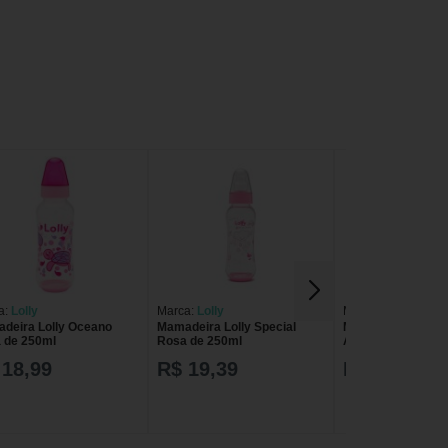
a:
Lolly
Marca:
Lolly
Marca:
Lolly
deira Lolly Oceano
Mamadeira Lolly Special
Mamadeira Lolly 
 de 250ml
Rosa de 250ml
Azul de 330ml
 18,99
R$ 19,39
R$ 26,39