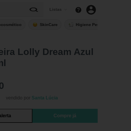
Listas
ocosmético
SkinCare
Higiene Pessoal
Fi
ira Lolly Dream Azul
ml
0
vendido por
Santa Lúcia
alerta
Compre já