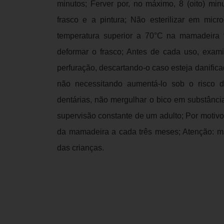
minutos; Ferver por, no máximo, 8 (oito) minu
frasco e a pintura; Não esterilizar em micr
temperatura superior a 70°C na mamadeir
deformar o frasco; Antes de cada uso, exam
perfuração, descartando-o caso esteja danifica
não necessitando aumentá-lo sob o risco de
dentárias, não mergulhar o bico em substânci
supervisão constante de um adulto; Por motiv
da mamadeira a cada três meses; Atenção: ma
das crianças.