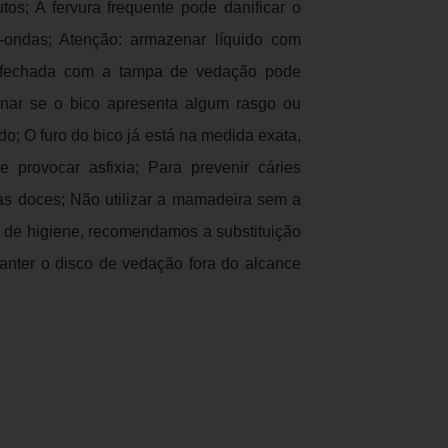
tos; A fervura frequente pode danificar o
o-ondas; Atenção: armazenar líquido com
a fechada com a tampa de vedação pode
inar se o bico apresenta algum rasgo ou
do; O furo do bico já está na medida exata,
 provocar asfixia; Para prevenir cáries
as doces; Não utilizar a mamadeira sem a
o de higiene, recomendamos a substituição
nter o disco de vedação fora do alcance