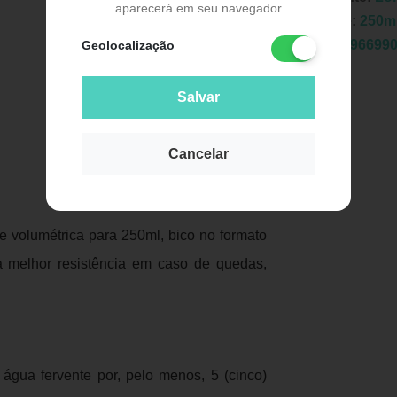
aparecerá em seu navegador
Unidade:
250m
EAN:
7896699
Geolocalização
Salvar
Cancelar
Publicidade
 volumétrica para 250ml, bico no formato
a melhor resistência em caso de quedas,
gua fervente por, pelo menos, 5 (cinco)