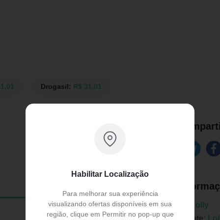
1,01
Drogasil:
R$ 31,01
Comparti
Habilitar Localização
Informaç
Para melhorar sua experiência
visualizando ofertas disponíveis em sua
Marca:
Lolly
região, clique em Permitir no pop-up que
Fabricante:
Lol