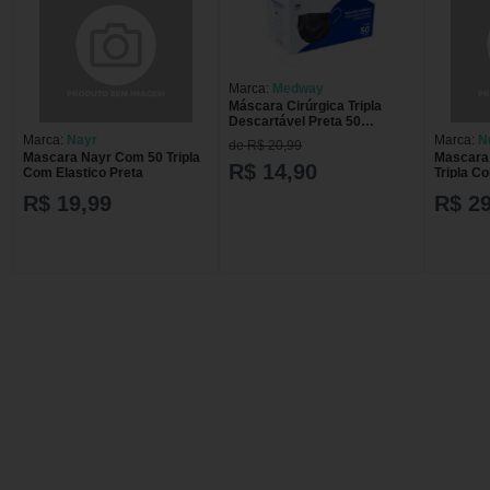
Marca:
Medway
Máscara Cirúrgica Tripla
Descartável Preta 50
Unidades Medway
Marca:
Nayr
Marca:
N
de R$ 20,99
Mascara Nayr Com 50 Tripla
Mascara
R$ 14,90
Com Elastico Preta
Tripla C
R$ 19,99
R$ 29