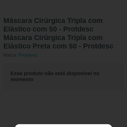
Máscara Cirúrgica Tripla com
Elástico com 50 - Protdesc
Máscara Cirúrgica Tripla com
Elástico Preta com 50 - Protdesc
Marca:
Protdesc
Esse produto não está disponível no
momento