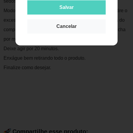
sedosos e com muito brilho.
Salvar
Modo de uso: Após lavar os cabelos com shampoo, retire o
excesso de água com uma toalha e aplique a máscara do
Cancelar
comprimento dos fios até as pontas, massageando mecha
por mecha.
Deixe agir por 20 minutos.
Enxágue bem retirando todo o produto.
Finalize como desejar.
Compartilhe esse produto: