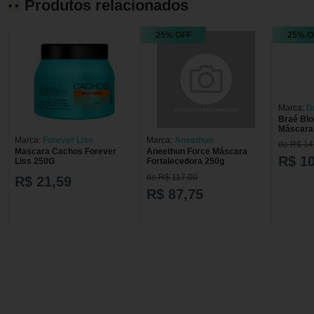
Produtos relacionados
25% OFF
25% O
Marca:
B
Braé Blo
Máscara 
Marca:
Forever Liss
Marca:
Aneethun
de R$ 14
Mascara Cachos Forever
Aneethun Force Máscara
R$ 1
Liss 250G
Fortalecedora 250g
de R$ 117,00
R$ 21,59
R$ 87,75