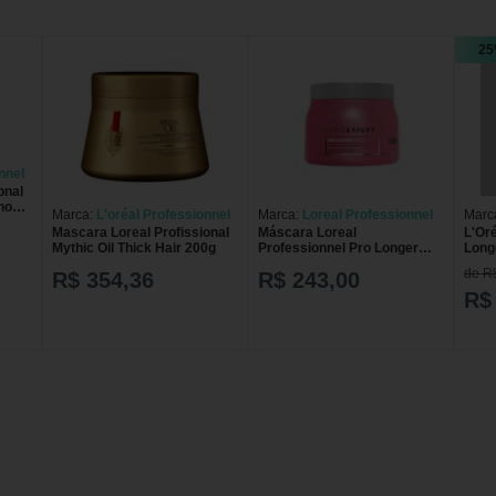
25
nnel
onal
noa
Marca:
L'oréal Professionnel
Marca:
Loreal Professionnel
Marc
Mascara Loreal Profissional
Máscara Loreal
L'Or
Mythic Oil Thick Hair 200g
Professionnel Pro Longer
Long
500ml
de R
R$ 354,36
R$ 243,00
R$