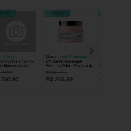
% OFF
19% OFF
9% OFF
a:
L'Oréal
Marca:
Loreal Professionnel
Marca:
Loreal Prof
éal Professionnel Pro
L'Oréal Professionnel
L'Oréal Professio
er Máscara 250g
Vitamino Color - Máscara de
Blondifier Cool - 
Tratamento 500g
250g
$ 347,87
de R$ 334,99
de R$ 201,90
 260,90
R$ 269,99
R$ 182,90