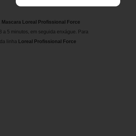
a
Mascara Loreal Profissional Force
3 a 5 minutos, em seguida enxágue. Para
 da linha
Loreal Profissional Force