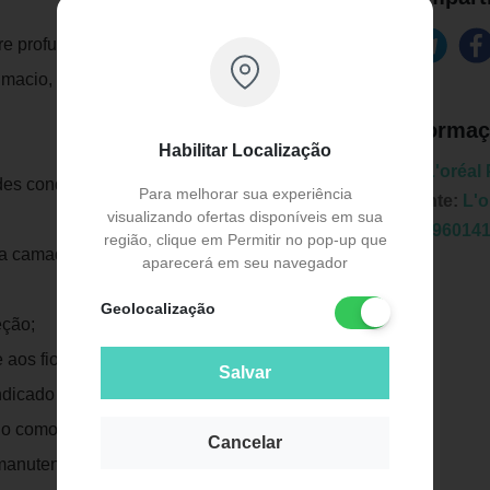
re profundamente e controla o volume dos
 macio, sedoso e iluminado com brilho
Informaç
Habilitar Localização
Marca:
L'oréal
des condicionantes e antiestática para
Para melhorar sua experiência
Fabricante:
L'o
visualizando ofertas disponíveis em sua
EAN:
7896014
região, clique em Permitir no pop-up que
a camada lipídica dos fios resultando
aparecerá em seu navegador
Geolocalização
eção;
 aos fios.
Salvar
ndicado para cabelos relaxados ou
Publicidade
do como tratamento após o processo de
Cancelar
manutenção em casa. Apresenta textura