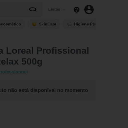
Listas
ocosmético
SkinCare
Higiene Pessoal
Fi
 Loreal Profissional
elax 500g
Professionnel
uto não está disponível no momento