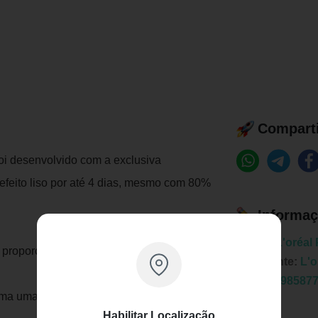
Comparti
oi desenvolvido com a exclusiva
efeito liso por até 4 dias, mesmo com 80%
Informaç
Marca:
L'oréal
 proporciona restauração imediata da fibra
Fabricante:
L'o
EAN:
7898587
rma uma barreira contra a umidade,
Habilitar Localização