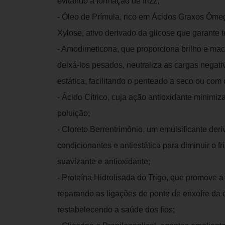
evitando a formação de frizz;
- Óleo de Prímula, rico em Ácidos Graxos Ômega
Xylose, ativo derivado da glicose que garante 
- Amodimeticona, que proporciona brilho e maci
deixá-los pesados, neutraliza as cargas negati
estática, facilitando o penteado a seco ou com 
- Ácido Cítrico, cuja ação antioxidante minimi
poluição;
- Cloreto Berrentrimônio, um emulsificante der
condicionantes e antiestática para diminuir o f
suavizante e antioxidante;
- Proteína Hidrolisada do Trigo, que promove a 
reparando as ligações de ponte de enxofre da 
restabelecendo a saúde dos fios;