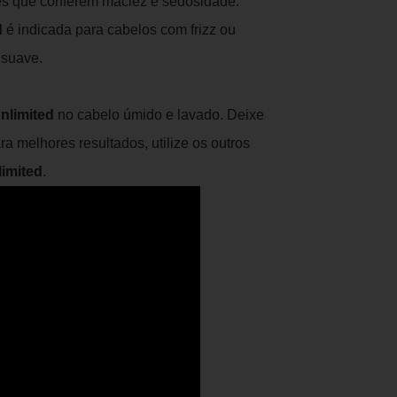
ntes que conferem maciez e sedosidade.
d
é indicada para cabelos com frizz ou
 suave.
nlimited
no cabelo úmido e lavado. Deixe
a melhores resultados, utilize os outros
limited
.