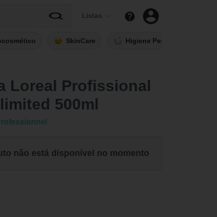
Listas
ocosmético
SkinCare
Higiene Pessoal
Fi
 Loreal Profissional
limited 500ml
Professionnel
uto não está disponível no momento