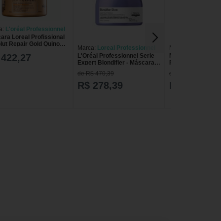
a:
L'oréal Professionnel
ara Loreal Profissional
lut Repair Gold Quinoa
Marca:
Loreal Professionnel
Marca:
Loreal Prof
t 500g
L'Oréal Professionnel Serie
Máscara Loreal
 422,27
Expert Blondifier - Máscara
Professionnel Met
Capilar 500ml
250g
de R$ 470,39
de R$ 323,90
R$ 278,39
R$ 233,90