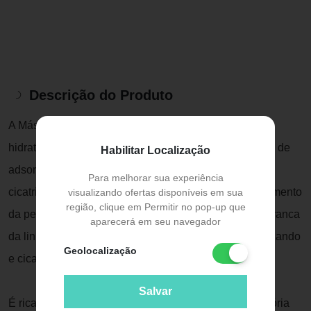
Descrição do Produto
A Máscara Mineral de Argila Branca Poros auxilia na
hidratação e na reestruturação da pele. Promove ação de
Habilitar Localização
adsorver a oleosidade sem desidratar a pele, suaviza,
Para melhorar sua experiência
cicatriza. Pode ser associada ao tratamento de clareamento
visualizando ofertas disponíveis em sua
região, clique em Permitir no pop-up que
da pele. Feita de argila natural, a Máscara de Argila Branca
aparecerá em seu navegador
da linha Be Belle diminui a oleosidade da pele, suavizando
Geolocalização
e cicatrizando os tecidos.
Salvar
É rica em minerais com ação purificante, anti-inflamatória