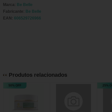
Marca:
Be Belle
Fabricante:
Be Belle
EAN:
606529726966
Produtos relacionados
50% OFF
25% O