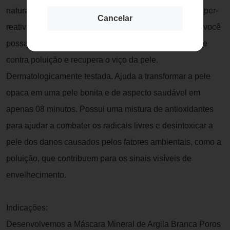
natural e hidratante. Ideal para peles desidratadas e hiper-
Cancelar
reativas. Um produto com diversas soluções para que você
possa tratar a pele oleosa ou afetada por acne. Protege
contra poluição e recupera o viço da pele.
Dermatologicamente testada. Ajuda a transformar a pele
opaca em uma pele bonita e de aspecto saudável em
apenas 08 minutos. Possui uma mistura de antioxidantes
para ajudar a combater os radicais livres e desintoxicar a
pele dos danos causados pelos fatores ambientais, como a
poluição, que contribuem para os sinais visíveis de
envelhecimento.
Indicações:
Desenvolvemos a Máscara Mineral de Argila Branca Poros