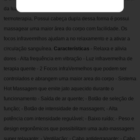
da luz infravermelha, utilizando os princípios da
termoterapia. Possui cabeça dupla dessa forma é possui
massagear uma maior área do corpo com facilidade. Os
focos infravermlhos ajudam a no relaxamento e a ativar a
circulação sanguínea.
Características
- Relaxa e alivia
dores - Alta frequência em vibração - Luz infravermelha de
terapia quente - 2 Focos infraVermelhos que podem ser
controlados e abrangem uma maior area do corpo - Sistema
Hot Massagem que emite jato aquecido durante o
funcionamento - Saída de ar quente; - Botão de seleção de
função; - Botão de intensidade de massagem; - Alta
potência com intensidade regulável; - Baixo ruído; - Peso e
design ergonômicos que possibilitam uma auto-massagem
super relaxante; - Ventilação; - Cabo antiderrapante; - Cabo