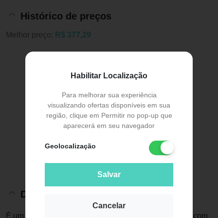
Histórico de preços
Melhor preço:
R$ 377,29
Habilitar Localização
Para melhorar sua experiência
visualizando ofertas disponíveis em sua
região, clique em Permitir no pop-up que
aparecerá em seu navegador
Geolocalização
Salvar
Descrição do Produto
Cancelar
É um massageador com alta freqüência de vibração e com