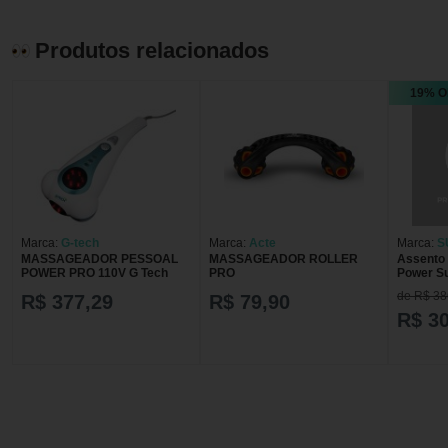
Produtos relacionados
19% O
Marca:
G-tech
Marca:
Acte
Marca:
S
MASSAGEADOR PESSOAL
MASSAGEADOR ROLLER
Assento
POWER PRO 110V G Tech
PRO
Power S
de R$ 38
R$ 377,29
R$ 79,90
R$ 3