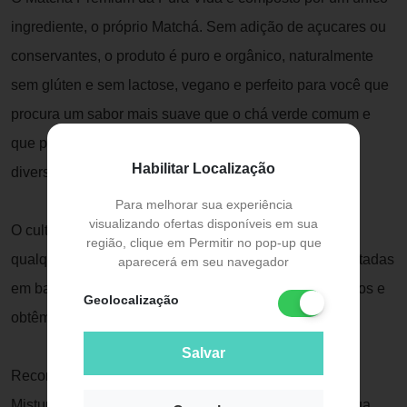
ingrediente, o próprio Matchá. Sem adição de açucares ou
conservantes, o produto é puro e orgânico, naturalmente
sem glúten e sem lactose, vegano e perfeito para você que
procura um sabor mais suave que o chá verde comum e
que pode ser consumido a qualquer hora do dia em
Habilitar Localização
diversas preparações, não somente como bebida.
Para melhorar sua experiência
visualizando ofertas disponíveis em sua
O cultivo da folha do matchá é feito na sombra e sem
região, clique em Permitir no pop-up que
qualquer procedimento químico, as folhas são desidratadas
aparecerá em seu navegador
em baixa temperatura, o caule a as fibras são removidos e
Geolocalização
obtêm-se o pó fino, solúvel e aromático.
Salvar
Recomendação de consumo:
Misture uma colher rasa de café em uma xícara de água