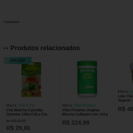
Publicidade
Produtos relacionados
25% OFF
Marca:
L
Lola Chá
Vegetal 
100g
Marca:
Chá E Cia
Marca:
Vital Proteins
R$ 46
Chá MatCha Camellia
Viltal Proteins Original
Sinensis 100g Chá e Cia
Matcha Collagen com 341g
de R$ 39,90
R$ 224,99
R$ 29,90