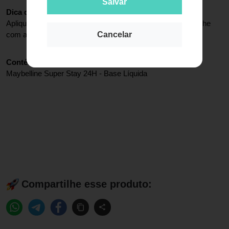
Salvar
Dica de Aplicação:
Aplique de forma suave e uniforme por todo o rosto e espalhe 
Cancelar
com as pontas dos dedos ou com um pincel.
Contém:
Maybelline Super Stay 24H - Base Líquida
Compartilhe esse produto: