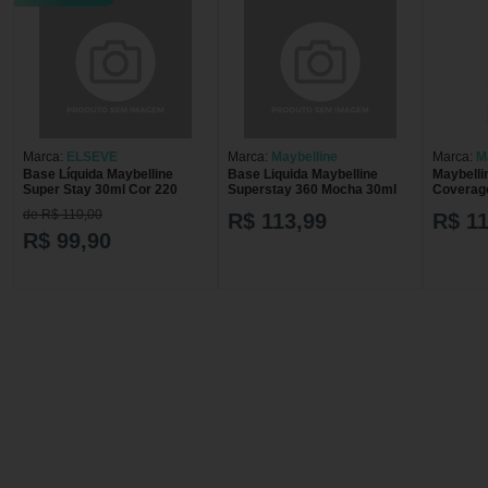
Marca:
ELSEVE
Marca:
Maybelline
Marca:
M
Base Líquida Maybelline
Base Liquida Maybelline
Maybelli
Super Stay 30ml Cor 220
Superstay 360 Mocha 30ml
Coverage
Líquida 
de R$ 110,00
R$ 113,99
R$ 11
R$ 99,90