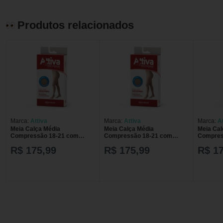
Produtos relacionados
Marca:
Attiva
Marca:
Attiva
Marca:
A
Meia Calça Média
Meia Calça Média
Meia Cal
Compressão 18-21 com
Compressão 18-21 com
Compres
Ponteira Preta GG Attiva
Ponteira Preta G Attiva
Ponteira
R$ 175,99
R$ 175,99
R$ 1