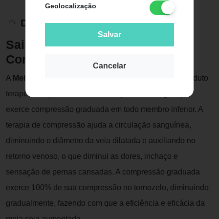
Geolocalização
Descrição do Produto
Salvar
Saiba mais sobre a Meia de
Compressão Attiva
Cancelar
A
Meia Calça Attiva de Média Compressão
é um produto
terapêutico, produzido com avançada tecnologia, que
exerce compressão graduada em todo membro inferior. A
terapia de compressão ajuda a circulação sanguínea,
diminuindo o diâmetro da veia dilatada e auxiliando no
retorno venoso, o que diminui as dores, inchaço e
sensação de pernas cansadas. A compressão graduada
exerce 100% de sua compressão no tornozelo, diminuindo
gradualmente, fazendo com que a eficiência e eficácia da
meia seja aumentada.