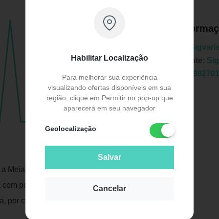
Informaç
Marca:
Sigvari
Habilitar Localização
Fabricante:
Sig
EAN:
7898270
Para melhorar sua experiência
visualizando ofertas disponíveis em sua
região, clique em Permitir no pop-up que
aparecerá em seu navegador
Geolocalização
Publicidade
Salvar
a Meia ¾ Panturrilha Premium 20 a 30
 com ponteira aberta, essa meia de
Cancelar
a, por conta do visual elegante e discreto