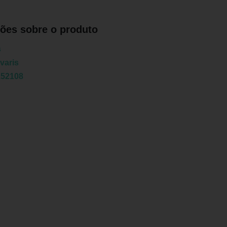
ões sobre o produto
s
varis
152108