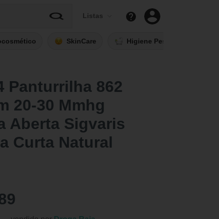
Listas
ocosmético
SkinCare
Higiene Pessoal
Fi
4 Panturrilha 862
m 20-30 Mmhg
a Aberta Sigvaris
 Curta Natural
89