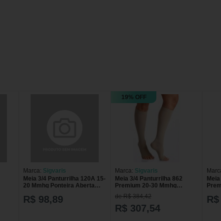
19% OFF
Marca:
Sigvaris
Marca:
Sigvaris
Marc
Meia 3/4 Panturrilha 120A 15-
Meia 3/4 Panturrilha 862
Meia 
20 Mmhg Ponteira Aberta
Premium 20-30 Mmhg
Prem
s
Sigvaris Natural escuro
Ponteira Aberta Sigvaris
Pont
de R$ 384,42
R$ 98,89
R$
Pequena
R$ 307,54