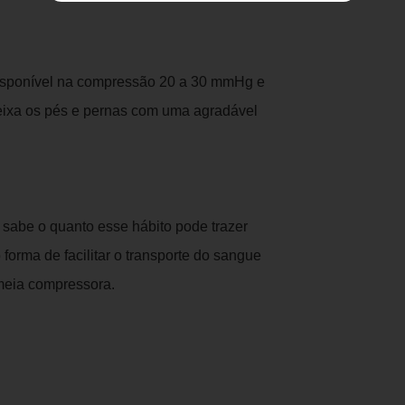
isponível na compressão 20 a 30 mmHg e
eixa os pés e pernas com uma agradável
sabe o quanto esse hábito pode trazer
orma de facilitar o transporte do sangue
 meia compressora.