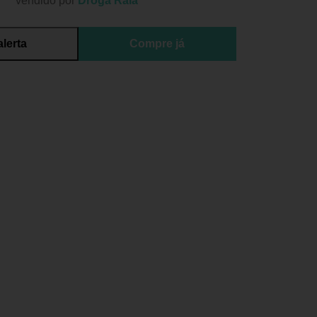
vendido por
Droga Raia
alerta
Compre já