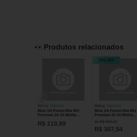
Produtos relacionados
19% OFF
Marca:
Sigvaris
Marca:
Sigvaris
Meia 3/4 Panturrilha 862
Meia 3/4 Panturrilha 862
Premium 20-30 Mmhg
Premium 20-30 Mmhg
Ponteira Aberta Sigvaris
Ponteira Aberta Sigvari
de R$ 384,42
R$ 219,89
Pequena Curta Natural
Pequena Curta Natural
escuro
R$ 307,54