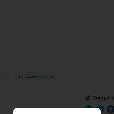
,89
Farma 22:
R$ 232,00
Comparti