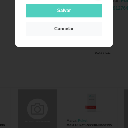
Fabricante:
Pu
EAN:
7891276
Salvar
Cancelar
Publicidade
Marca:
Puket
ido
Meia Puket Recem-Nascido