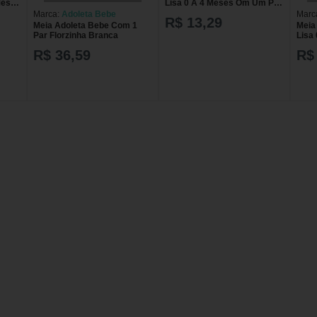
Meses
Lisa 0 A 4 Meses Om Um Par
Ref 010169073319
Marca:
Adoleta Bebe
Marc
R$ 13,29
Meia Adoleta Bebe Com 1
Meia
Par Florzinha Branca
Lisa
Par 
R$ 36,59
R$