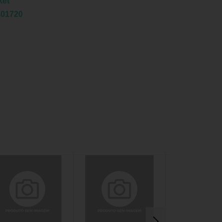
ket
401720