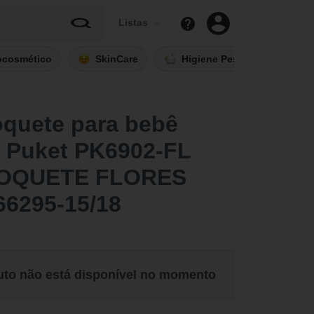
Listas
ocosmético
SkinCare
Higiene Pessoal
Fi
oquete para bebê
- Puket PK6902-FL
SOQUETE FLORES
66295-15/18
uto não está disponível no momento