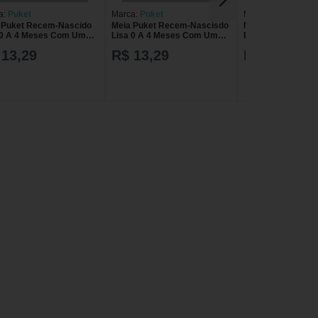
a:
Puket
Marca:
Puket
Marca:
Adoleta Be
 Puket Recem-Nascido
Meia Puket Recem-Nascisdo
Meia Adoleta Beb
 0 A 4 Meses Com Um
Lisa 0 A 4 Meses Com Um
Par Panda Preta
Ref 010169073537
Par Ref 010169073422
 13,29
R$ 13,29
R$ 36,59