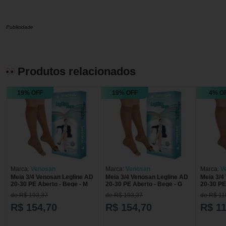
Publicidade
Produtos relacionados
19% OFF
19% OFF
4% O
Marca:
Venosan
Marca:
Venosan
Marca:
V
Meia 3/4 Venosan Legline AD
Meia 3/4 Venosan Legline AD
Meia 3/4
20-30 PE Aberto - Bege - M
20-30 PE Aberto - Bege - G
20-30 PE
de R$ 193,37
de R$ 193,37
de R$ 11
R$ 154,70
R$ 154,70
R$ 11