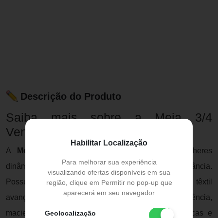
Descrição do Produto
Saiba mais sobre a Meia 3/4
Venosan Legline Bege P
Habilitar Localização
A
Meia 3/4 Venosan Legline
é feita para mulheres
Para melhorar sua experiência
dinâmicas que se previnem sem abrir mão da elegância.
visualizando ofertas disponíveis em sua
Possuem vários modelos com uma tecnologia têxtil
região, clique em Permitir no pop-up que
aparecerá em seu navegador
avançada, proporcionando muito mais transparência,
maciez e conforto, atendendo as exigências médicas e
Geolocalização