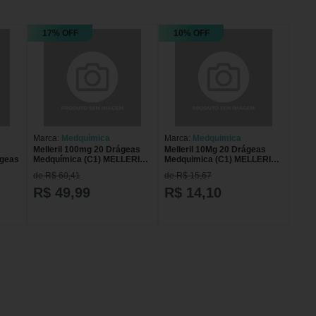
17% OFF
10% OFF
Marca:
Medquímica
Marca:
Medquimica
Melleril 100mg 20 Drágeas
Melleril 10Mg 20 Drágeas
ágeas
Medquímica (C1) MELLERIL
Medquimica (C1) MELLERIL
100MG 20DRG MEDQUIMICA
10MG 20DRG MEDQUIMICA
de R$ 60,41
de R$ 15,67
(C1)
(C1)
R$ 49,99
R$ 14,10