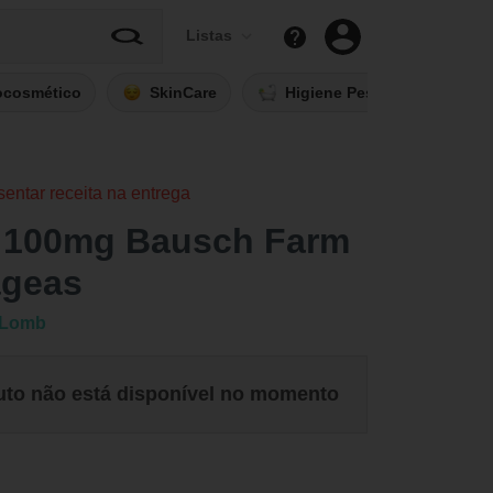
Listas
ocosmético
SkinCare
Higiene Pessoal
Fi
sentar receita na entrega
il 100mg Bausch Farm
ágeas
 Lomb
uto não está disponível no momento