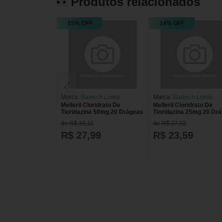
Produtos relacionados
15% OFF
14% OFF
Marca:
Bausch Lomb
Marca:
Bausch Lomb
Melleril Cloridrato De
Melleril Cloridrato De
Tioridazina 50mg 20 Drágeas
Tioridazina 25mg 20 Dr
de R$ 33,11
de R$ 27,52
R$ 27,99
R$ 23,59