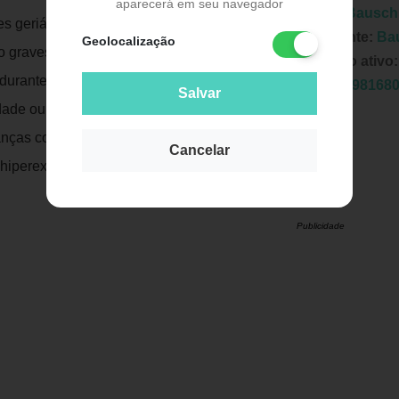
aparecerá em seu navegador
Marca:
Bausch
es geriátricos com agitação, ansiedade ou
Fabricante:
Ba
Geolocalização
o graves, geralmente associados com
Principio ativo
durante supressão do álcool, para o alívio
EAN:
7898168
Salvar
dade ou alucinações; como auxiliar no
anças com distúrbios graves de
Cancelar
iperexcitabilidade, hiperatividade motora
Publicidade