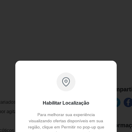
Comparti
riados de distúrbios mentais psicóticos e
Habilitar Localização
por agitação, ansiedade, tensão,
Para melhorar sua experiência
visualizando ofertas disponíveis em sua
Informaç
região, clique em Permitir no pop-up que
icóticos crônicos hospitalizados; em