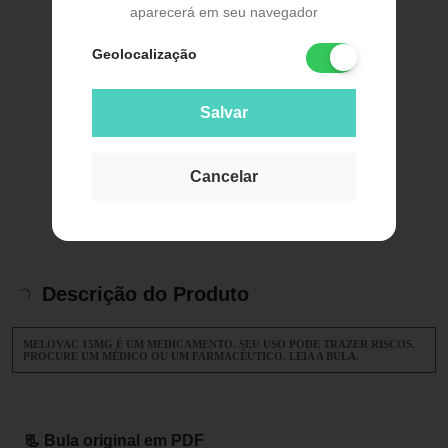
aparecerá em seu navegador
Geolocalização
Salvar
Cancelar
Descrição do Produto
MELOVAC 15MG É UM MEDICAMENTO. SEU USO PODE TRAZER RISCOS.
PROCURE UM MÉDICO OU UM FARMACÊUTICO. LEIA A BULA.
📃 Bula original em PDF