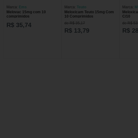
Marca:
Ems
Marca:
Teuto
Marca:
M
Melovac 15mg com 10
Meloxicam Teuto 15mg Com
Meloxic
comprimidos
10 Comprimidos
C/10
de R$ 35,17
de R$ 53
R$ 35,74
R$ 13,79
R$ 28