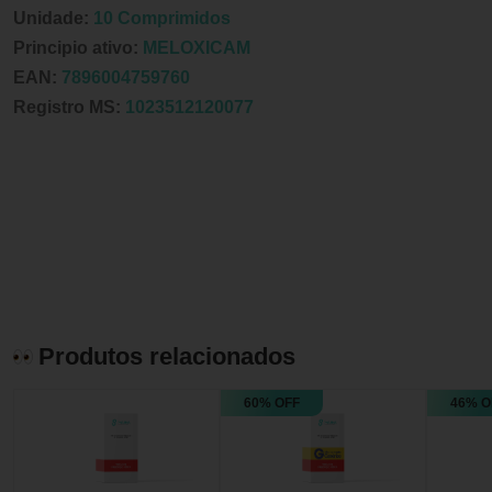
Unidade:
10 Comprimidos
Principio ativo:
MELOXICAM
EAN:
7896004759760
Registro MS:
1023512120077
Produtos relacionados
60% OFF
46% O