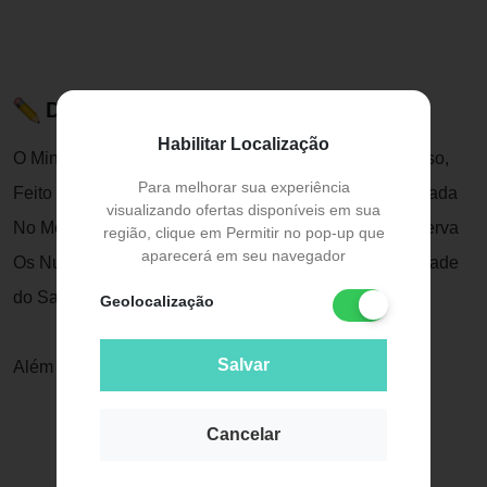
Descrição do Produto
Habilitar Localização
O Mini Cookie Jasmine É Um Snack Saudável de Bolso,
Para melhorar sua experiência
Feito com Granfibra – Farinha de Trigo Integral Elaborada
visualizando ofertas disponíveis em sua
No Moinho de Pedra da Jasmine, Processo Que Preserva
região, clique em Permitir no pop-up que
aparecerá em seu navegador
Os Nutrientes Dos Grãos de Trigo e Mantém a Integridade
do Sabor.
Geolocalização
Salvar
Além Disso, É Vegan e Extremamente Saboroso!
Cancelar