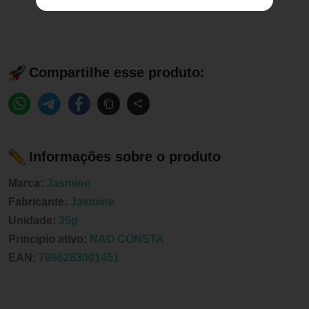
Compartilhe esse produto:
Informações sobre o produto
Marca:
Jasmine
Fabricante:
Jasmine
Unidade:
35g
Principio ativo:
NAO CONSTA
EAN:
7896283001451