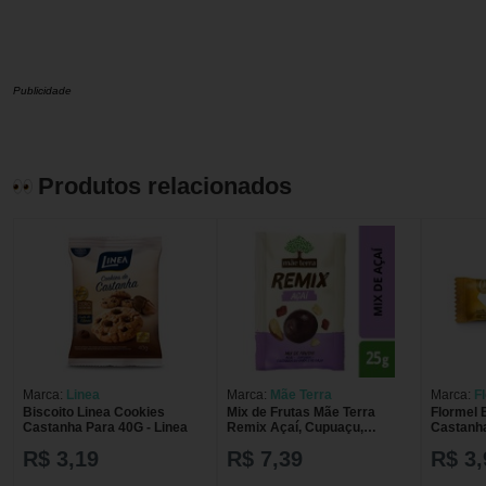
Publicidade
Produtos relacionados
Marca:
Linea
Marca:
Mãe Terra
Marca:
F
Biscoito Linea Cookies
Mix de Frutas Mãe Terra
Flormel 
Castanha Para 40G - Linea
Remix Açaí, Cupuaçu,
Castanha
Castanha-do-Pará e de Caju
Sem Açú
R$ 3,19
R$ 7,39
R$ 3,
com 25g
Barra De
Sou Bran