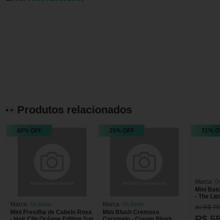
Produtos relacionados
40% OFF
35% OFF
31% O
Marca:
O
Mini Bat
- The Li
Océane E
Marca:
Océane
Marca:
Océane
de R$ 79
Mini Presilha de Cabelo Rosa
Mini Blush Cremoso
R$ 55
- Hair Clip Océane Edition 2un
Caramelo - Cream Blush