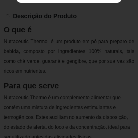
Descrição do Produto
O que é
Nutraceutic Thermo é um produto em pó para preparo de
bebida, composto por ingredientes 100% naturais, tais
como chá verde, guaraná e gengibre, que por sua vez são
ricos em nutrientes.
Para que serve
Nutraceutic Thermo é um complemento alimentar que
contém uma mistura de ingredientes estimulantes e
termogênicos. Estes auxiliam no aumento da disposição,
do estado de alerta, do foco e da concentração, ideal para
ser utilizado antes das atividades físicas.