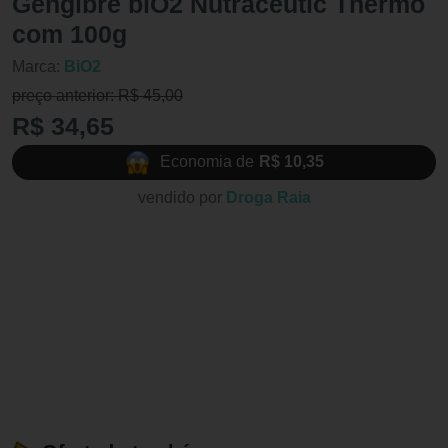
Gengibre biO2 Nutraceutic Thermo
com 100g
Marca:
BiO2
preço anterior: R$ 45,00
R$ 34,65
Economia de
R$ 10,35
vendido por
Droga Raia