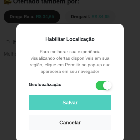
Ofertado também por:
Droga Raia:
R$ 34,65
Drogasil:
R$ 34,65
Habilitar Localização
Histórico de preços
Para melhorar sua experiência
Melhor preço:
R$ 34,65
visualizando ofertas disponíveis em sua
região, clique em Permitir no pop-up que
aparecerá em seu navegador
Geolocalização
Salvar
Cancelar