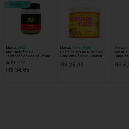
23% OFF
Marca:
Bio2
Marca:
Naked Nuts
Marca:
N
Mix Energético e
Pasta de Mix de Nuts com
Mix de C
Termogênico de Chá Verde e
Leite em Pó 150g - Naked
Chips de
Guaraná em Pó com
Nuts
30g
de R$ 45,00
R$ 25,00
R$ 5,
Gengibre biO2 Nutraceutic
Thermo com 100g
R$ 34,65