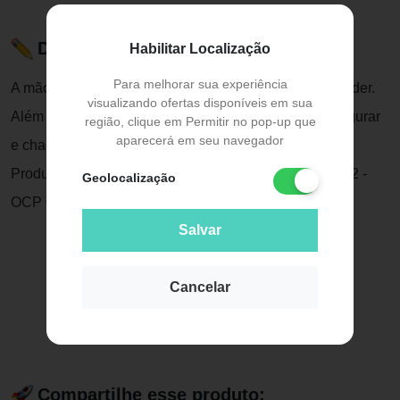
Descrição do Produto
Habilitar Localização
Para melhorar sua experiência
A mãozinha é macia e com dedinhos gostosos de morder.
visualizando ofertas disponíveis em sua
Além disso, possui formato adequado para o bebê segurar
região, clique em Permitir no pop-up que
aparecerá em seu navegador
e chacoalhar.
Produto certificado CE-BRI/IQB - 002320 NM 300/2002 -
Geolocalização
OCP 0006
Salvar
Cancelar
Compartilhe esse produto: