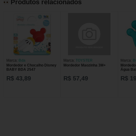
Produtos relacionados
Marca:
Bda
Marca:
TOYSTER
Marca:
B
Mordedor e Chocalho Disney
Mordedor Maozinha 3M+
Mordedo
BABY BDA 2547
Água Bab
Buba
R$ 43,89
R$ 57,49
R$ 19