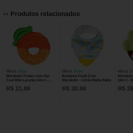
Produtos relacionados
Marca:
Nûby
Marca:
Buba
Marca:
B
Mordedor Frutas com Gel
Bandana Frutti Com
Mordedo
Cool Bite Laranja (4m+) -
Mordedor - Limão Buba Baby
(4m+) -
Nuby NB93128-L
MORDED
R$ 21,89
R$ 30,90
R$ 28
MORDEDOR FRUTAS COM
GEL LARANJA