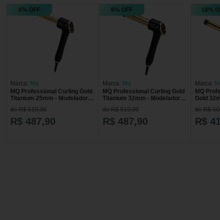
6% OFF
6% OFF
18% O
Marca:
Mq
Marca:
Mq
Marca:
M
MQ Professional Curling Gold
MQ Professional Curling Gold
MQ Profe
Titanium 25mm - Modelador
Titanium 32mm - Modelador
Gold 32m
de Cachos 240g
de Cachos 280g
Cachos
de R$ 519,90
de R$ 519,90
de R$ 50
R$ 487,90
R$ 487,90
R$ 4