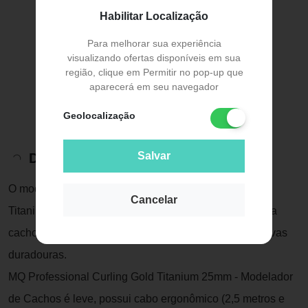
Habilitar Localização
Para melhorar sua experiência
visualizando ofertas disponíveis em sua
região, clique em Permitir no pop-up que
aparecerá em seu navegador
Geolocalização
Salvar
Descrição do Produto
O modelador de cachos MQ Professional Curling Gold
Cancelar
Titanium 25mm diminui o desgaste da modelagem, cria
cachos e ondas definidas, garante mais conforto e curvas
duradouras.
MQ Professional Curling Gold Titanium 25mm - Modelador
de Cachos é leve, possui cabo ergonômico (2,5 metros e