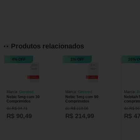
Produtos relacionados
4% OFF
1% OFF
16% O
Marca:
Germed
Marca:
Germed
Marca:
A
Nebic 5mg com 30
Nebic 5mg com 90
Nebitah
Comprimidos
Comprimidos
comprim
de R$ 94,71
de R$ 219,06
de R$ 56
R$ 90,49
R$ 214,99
R$ 47