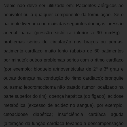
Nebic não deve ser utilizado em: Pacientes alérgicos ao
nebivolol ou a qualquer componente da formulação. Se o
paciente tiver uma ou mais das seguintes doenças: pressão
arterial baixa (pressão sistólica inferior a 90 mmHg) ;
problemas sérios de circulação nos braços ou pernas;
batimento cardíaco muito lento (abaixo de 60 batimentos
por minuto); outros problemas sérios com o ritmo cardíaco
(por exemplo: bloqueio artrioventricular de 2º e 3º grau e
outras doenças na condução do ritmo cardíaco); bronquite
ou asma; feocromocitoma não tratado (tumor localizado na
parte superior do rim); doença hepática (do fígado); acidose
metabólica (excesso de acidez no sangue), por exemplo,
cetoacidose diabética; insuficiência cardíaca aguda
(alteração da função cardíaca levando a descompensação