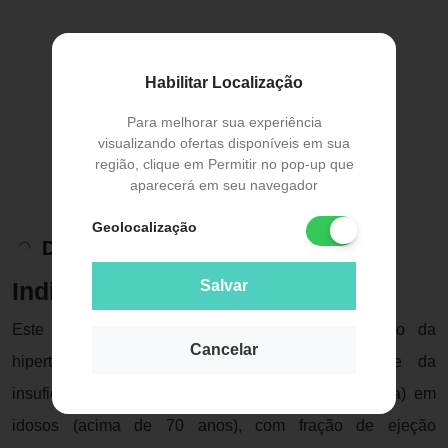
Habilitar Localização
Para melhorar sua experiência
visualizando ofertas disponíveis em sua
região, clique em Permitir no pop-up que
aparecerá em seu navegador
Geolocalização
Descrição do Produto
Salvar
Indicação
Este medicamento é indicado para o tratamento da
Cancelar
hipertensão arterial (pressão sanguínea alta) e da
insuficiência cardíaca (alteração da função cardíaca) em
idosos (acima de 70 anos), com fração de ejeção