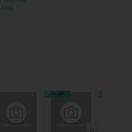
o Tomorrow
420692
7% OFF
33% OFF