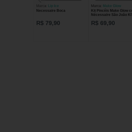
Marca:
Lip Ice
Marca:
Make Glow
Necessaire Boca
Kit Pincéis Make Glow 
Nécessaire São João KI
PINCEIS MAKE GLOW 
R$ 79,90
R$ 69,90
JOAO C/NECESSA