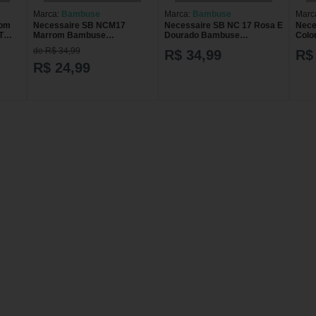
Marca:
Bambuse
Marca:
Bambuse
Marc
com
Necessaire SB NCM17
Necessaire SB NC 17 Rosa E
Nece
T
Marrom Bambuse
Dourado Bambuse
Colo
SAO
NECESSAIRE SB NCM17
NECESSAIRE SB NC 17
NEC
de R$ 34,99
R$ 34,99
R$
MAR
ROSA E DOURADO
R$ 24,99