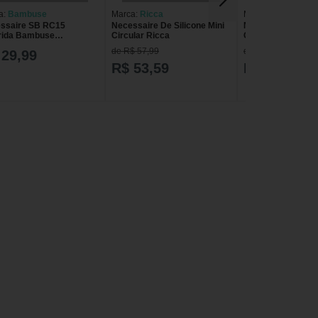
a:
Bambuse
Marca:
Ricca
Marca:
Oceane
ssaire SB RC15
Necessaire De Silicone Mini
Nécessaire Comp
rida Bambuse
Circular Ricca
Consuelo Blocker
ESSAIRE RC15 SB C
de R$ 57,99
de R$ 114,40
 29,99
R$ 53,59
R$ 76,30