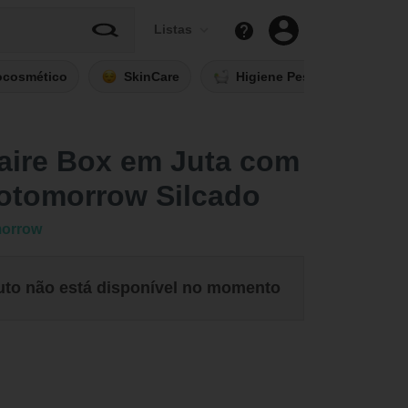
Listas
ocosmético
SkinCare
Higiene Pessoal
Fi
aire Box em Juta com
cotomorrow Silcado
orrow
uto não está disponível no momento