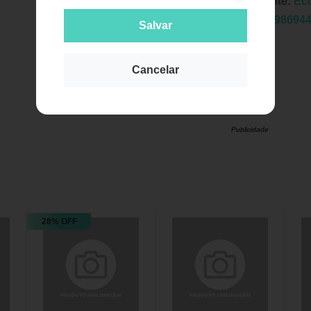
Fabricante:
Ec
EAN:
7898694
Salvar
Cancelar
Publicidade
28% OFF