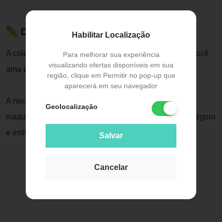
Descrição do Produto
Habilitar Localização
A coleção exclusive é perfeita para presentear quem você
Para melhorar sua experiência
visualizando ofertas disponíveis em sua
ama e a si mesma!
região, clique em Permitir no pop-up que
aparecerá em seu navegador
A necessaire exclusive é ótima para guardar suas
Geolocalização
maquiagens e itens de higiene pessoal em um lugar seguro
e estiloso.
Salvar
Cancelar