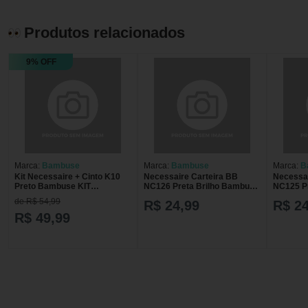
Produtos relacionados
9% OFF
Marca:
Bambuse
Marca:
Bambuse
Marca:
B
Kit Necessaire + Cinto K10
Necessaire Carteira BB
Necessai
Preto Bambuse KIT
NC126 Preta Brilho Bambuse
NC125 P
NECESSAIRE+CINTO K10
NECESSAIRE CARTEIRA BB
NECESS
de R$ 54,99
R$ 24,99
R$ 24
PRETO
NC126 PRETA BRILH
NC125 
R$ 49,99