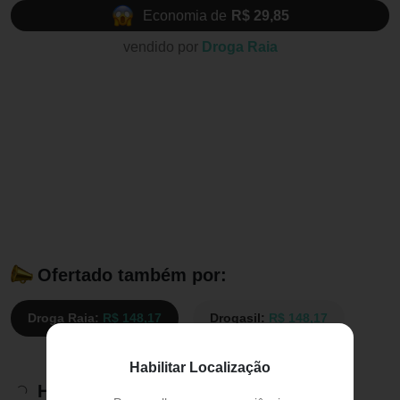
Economia de
R$ 29,85
vendido por
Droga Raia
Ofertado também por:
Droga Raia:
R$ 148,17
Drogasil:
R$ 148,17
Habilitar Localização
Histórico de preços