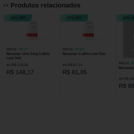
Produtos relacionados
16% OFF
17% OFF
15% O
Marca:
Alcon
Marca:
Alcon
Nevanac Uno 3mg Colírio
Nevanac Colírio com 5ml
com 3ml
Marca:
N
de R$ 178,02
de R$ 97,71
Nevanac 
R$ 148,17
R$ 81,05
de R$ 10
R$ 88