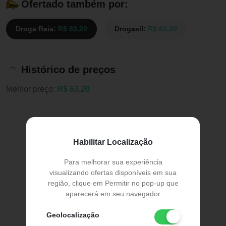
Ofertado também por:
Droga Raia:
R$ 63,20
Drogasil:
R$ 63,20
Histórico de preços
Melhor preço:
R$ 63,20
Habilitar Localização
Para melhorar sua experiência
visualizando ofertas disponíveis em sua
região, clique em Permitir no pop-up que
aparecerá em seu navegador
Geolocalização