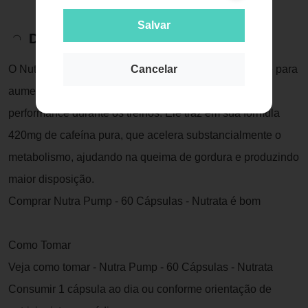
Salvar
Descrição do Produto
O Nutra Pump Nutrata foi desenvolvido especialmente para
Cancelar
aumentar o seu nível de energia e melhorar sua
performance durante os treinos. Ele traz em sua fórmula
420mg de cafeína pura, que acelera substancialmente o
metabolismo, ajudando na queima de gordura e produzindo
maior disposição.
Comprar Nutra Pump - 60 Cápsulas - Nutrata é bom
Como Tomar
Veja como tomar - Nutra Pump - 60 Cápsulas - Nutrata
Consumir 1 cápsula ao dia ou conforme orientação de