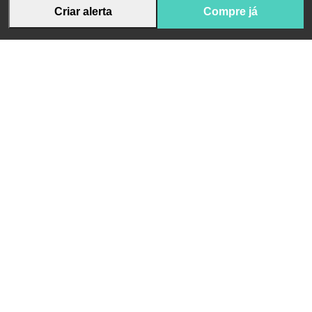
Criar alerta
Compre já
Receba novidades da App Pharma e conteúdo