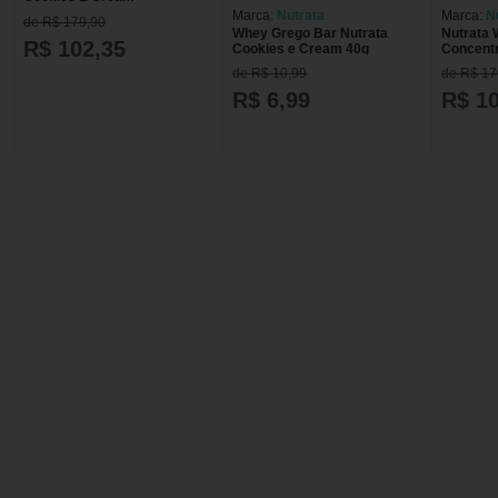
Marca:
Nutrata
Marca:
N
de R$ 179,90
Whey Grego Bar Nutrata
Nutrata
R$ 102,35
Cookies e Cream 40g
Concentr
Chocola
de R$ 10,99
de R$ 17
R$ 6,99
R$ 1