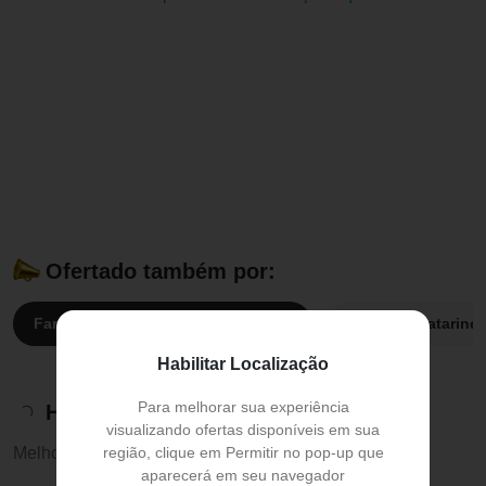
Ofertado também por:
Farmácia Preço Popular:
R$ 102,35
Drogaria Catarine
Habilitar Localização
Para melhorar sua experiência
Histórico de preços
visualizando ofertas disponíveis em sua
região, clique em Permitir no pop-up que
Melhor preço:
R$ 102,35
aparecerá em seu navegador