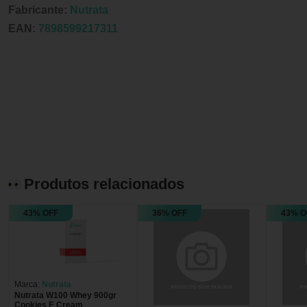
Fabricante:
Nutrata
EAN:
7898599217311
Produtos relacionados
43% OFF
36% OFF
43% O
Marca:
Nutrata
Nutrata W100 Whey 900gr
Cookies E Cream